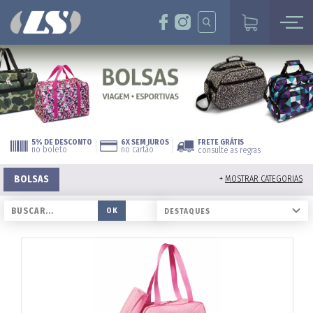
5% DE DESCONTO
6X SEM JUROS
FRETE GRÁTIS
no boleto
no cartão
consulte as regras
BOLSAS
+
MOSTRAR CATEGORIAS