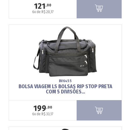
121
,00
6x de R$ 20,17
BV6455
BOLSA VIAGEM LS BOLSAS RIP STOP PRETA
COM 5 DIVISÕES...
199
,00
6x de R$ 33,17