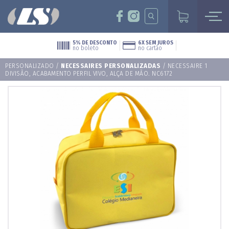
5% DE DESCONTO
6X SEM JUROS
no boleto
no cartão
PERSONALIZADO
/
NECESSAIRES PERSONALIZADAS
/ NECESSAIRE 1
DIVISÃO, ACABAMENTO PERFIL VIVO, ALÇA DE MÃO. NC6172