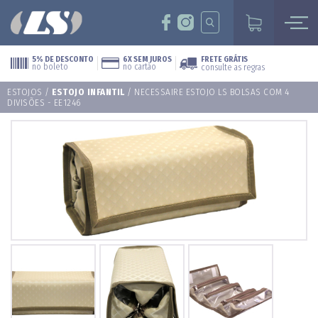
5% DE DESCONTO
6X SEM JUROS
FRETE GRÁTIS
no boleto
no cartão
consulte as regras
ESTOJOS
/
ESTOJO INFANTIL
/ NECESSAIRE ESTOJO LS BOLSAS COM 4
DIVISÕES - EE1246